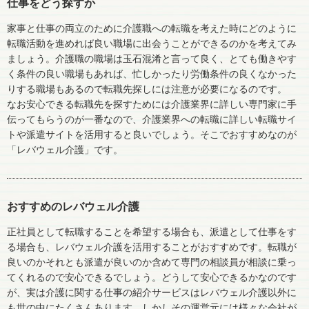
仕事をどう探すか
家事と仕事の両立のために介護職への転職を考えた時にどのように
転職活動を進めれば良い職場に出会うことができるのかを考えてみ
ましょう。介護職の職場は玉石混淆と言って良く、とても働きやす
く条件の良い職場もあれば、忙しかったり労働条件の良くなかった
りする職場もあるので転職先探しには注意が必要になるのです。
なお安心できる転職先を探すためには介護業界に詳しい専門家に手
伝ってもらうのが一番なので、介護業界への転職に詳しい転職サイ
トや派遣サイトを活用すると良いでしょう。そこでおすすめなのが
「レバウェル介護」です。
おすすめのレバウェル介護
正社員として転職することを希望する場合も、派遣として仕事をす
る場合も、レバウェル介護を活用することがおすすめです。転職が
良いのかそれとも派遣が良いのか含めて専門の相談員が相談に乗っ
てくれるので安心できるでしょう。どうして安心できるかなのです
が、実は介護に関する仕事の紹介サービスはレバウェル介護以外に
も世の中にたくさんあります。しかしその運営元には様々な会社が